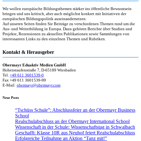
Wir wollen europäische Bildungsthemen stärker ins öffentliche Bewusstsein
bringen und uns kritisch, aber auch möglichst konkret mit Initiativen der
europäischen Bildungspolitik auseinandersetzen.
Auf unseren Seiten finden Sie Beiträge zu verschiedenen Themen rund um die
Aus- und Weiterbildung in Europa. Dazu gehören Berichte über Studien und
Projekte, Rezensionen zu aktuellen Publikationen sowie Sammlungen von
interessanten Links zu den einzelnen Themen und Rubriken.
Kontakt & Herausgeber
Obermayr Eduaktiv Medien GmbH
Hohenstaufenstraße 7, D-65189 Wiesbaden
Tel.
+49 611 3601539-0
Fax +49 611 3601539-99
E-Mail:
obermayr@obermayr.com
Neue Posts
“Tschüss Schule”: Abschlussfeier an der Obermayr Business
School
Realschulabschluss an der Obermayr International School
Wissenschaft in der Schule: Wissenschaftstag in Schwalbach
Geschafft: Klasse 10R aus Neuhof feiert Realschulabschluss
Erfolgreiche Teilnahme an Aktion “Tanz mit!”