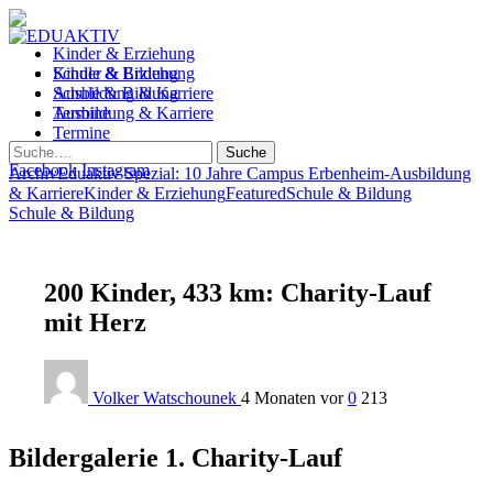
Kinder & Erziehung
Kinder & Erziehung
Schule & Bildung
Schule & Bildung
Ausbildung & Karriere
Ausbildung & Karriere
Termine
Termine
Suche
Facebook
Instagram
Archiv
Eduaktiv Spezial: 10 Jahre Campus Erbenheim
-
Ausbildung
& Karriere
Kinder & Erziehung
Featured
Schule & Bildung
Schule & Bildung
200 Kinder, 433 km: Charity-Lauf
mit Herz
Volker Watschounek
4 Monaten vor
0
213
Bildergalerie 1. Charity-Lauf