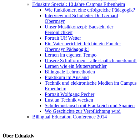
Eduaktiv Spezial: 10 Jahre Campus Erbenheim
Wie funktioniert eine erfolgreiche Pädagogik?
Interview mit Schulleiter Dr. Gerhard
Obermayr
Unser Musikkonzept: Baustein der
Persönlichkeit
Portrait Ulf Wetter
Ein Vater berichtet: Ich bin ein Fan der
Obermayr-Pädagogik!
Lernen im eigenen Tempo
Unsere Schulformen – alle staatlich anerkannt!
Lernen wie ein Muttersprachler
Bilinguale Lehrmethoden
Praktikum im Ausland
Technik und elektronische Medien im Campus
Erbenheim
Portrait Wolfgang Pecher
Lust an Technik wecken
Schüleraustausch mit Frankreich und Spanien
Wo Geschichte zur Verpflichtung wird
Bilingual Education Conference 2014
Über Eduaktiv