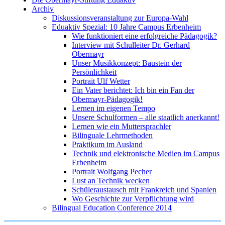
Archiv
Diskussionsveranstaltung zur Europa-Wahl
Eduaktiv Spezial: 10 Jahre Campus Erbenheim
Wie funktioniert eine erfolgreiche Pädagogik?
Interview mit Schulleiter Dr. Gerhard
Obermayr
Unser Musikkonzept: Baustein der
Persönlichkeit
Portrait Ulf Wetter
Ein Vater berichtet: Ich bin ein Fan der
Obermayr-Pädagogik!
Lernen im eigenen Tempo
Unsere Schulformen – alle staatlich anerkannt!
Lernen wie ein Muttersprachler
Bilinguale Lehrmethoden
Praktikum im Ausland
Technik und elektronische Medien im Campus
Erbenheim
Portrait Wolfgang Pecher
Lust an Technik wecken
Schüleraustausch mit Frankreich und Spanien
Wo Geschichte zur Verpflichtung wird
Bilingual Education Conference 2014