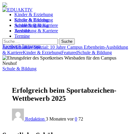
Kinder & Erziehung
Kinder & Erziehung
Schule & Bildung
Schule & Bildung
Ausbildung & Karriere
Ausbildung & Karriere
Termine
Termine
Suche
Facebook
Instagram
Archiv
Eduaktiv Spezial: 10 Jahre Campus Erbenheim
-
Ausbildung
& Karriere
Kinder & Erziehung
Featured
Schule & Bildung
Schule & Bildung
Erfolgreich beim Sportabzeichen-
Wettbewerb 2025
Redaktion
3 Monaten vor
0
72