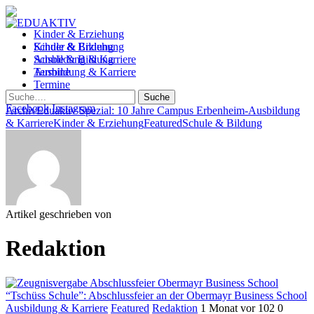
Kinder & Erziehung
Kinder & Erziehung
Schule & Bildung
Schule & Bildung
Ausbildung & Karriere
Ausbildung & Karriere
Termine
Termine
Suche
Facebook
Instagram
Archiv
Eduaktiv Spezial: 10 Jahre Campus Erbenheim
-
Ausbildung
& Karriere
Kinder & Erziehung
Featured
Schule & Bildung
Artikel geschrieben von
Redaktion
“Tschüss Schule”: Abschlussfeier an der Obermayr Business School
Ausbildung & Karriere
Featured
Redaktion
1 Monat vor
102
0