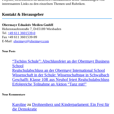
interessanten Links zu den einzelnen Themen und Rubriken.
Kontakt & Herausgeber
Obermayr Eduaktiv Medien GmbH
Hohenstaufenstraße 7, D-65189 Wiesbaden
Tel.
+49 611 3601539-0
Fax +49 611 3601539-99
E-Mail:
obermayr@obermayr.com
Neue Posts
“Tschüss Schule”: Abschlussfeier an der Obermayr Business
School
Realschulabschluss an der Obermayr International School
Wissenschaft in der Schule: Wissenschaftstag in Schwalbach
Geschafft: Klasse 10R aus Neuhof feiert Realschulabschluss
Erfolgreiche Teilnahme an Aktion “Tanz mit!”
Neue Kommentare
Karoline
zu
Drohnenherz und Kinderparlament: Ein Fest für
die Demokratie