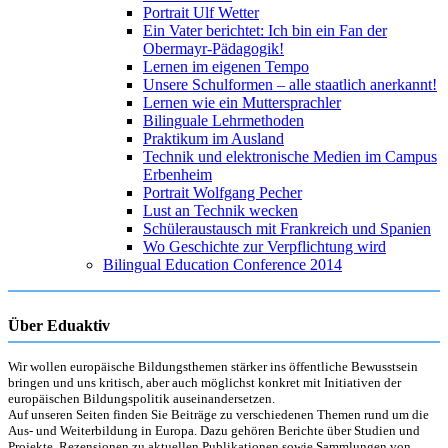
Portrait Ulf Wetter
Ein Vater berichtet: Ich bin ein Fan der
Obermayr-Pädagogik!
Lernen im eigenen Tempo
Unsere Schulformen – alle staatlich anerkannt!
Lernen wie ein Muttersprachler
Bilinguale Lehrmethoden
Praktikum im Ausland
Technik und elektronische Medien im Campus
Erbenheim
Portrait Wolfgang Pecher
Lust an Technik wecken
Schüleraustausch mit Frankreich und Spanien
Wo Geschichte zur Verpflichtung wird
Bilingual Education Conference 2014
Über Eduaktiv
Wir wollen europäische Bildungsthemen stärker ins öffentliche Bewusstsein
bringen und uns kritisch, aber auch möglichst konkret mit Initiativen der
europäischen Bildungspolitik auseinandersetzen.
Auf unseren Seiten finden Sie Beiträge zu verschiedenen Themen rund um die
Aus- und Weiterbildung in Europa. Dazu gehören Berichte über Studien und
Projekte, Rezensionen zu aktuellen Publikationen sowie Sammlungen von