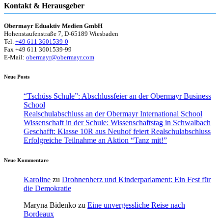
Kontakt & Herausgeber
Obermayr Eduaktiv Medien GmbH
Hohenstaufenstraße 7, D-65189 Wiesbaden
Tel.
+49 611 3601539-0
Fax +49 611 3601539-99
E-Mail:
obermayr@obermayr.com
Neue Posts
“Tschüss Schule”: Abschlussfeier an der Obermayr Business
School
Realschulabschluss an der Obermayr International School
Wissenschaft in der Schule: Wissenschaftstag in Schwalbach
Geschafft: Klasse 10R aus Neuhof feiert Realschulabschluss
Erfolgreiche Teilnahme an Aktion “Tanz mit!”
Neue Kommentare
Karoline
zu
Drohnenherz und Kinderparlament: Ein Fest für
die Demokratie
Maryna Bidenko
zu
Eine unvergessliche Reise nach
Bordeaux