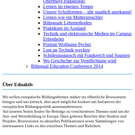
Obermayr-Pädagogik!
Lernen im eigenen Tempo
Unsere Schulformen – alle staatlich anerkannt!
Lernen wie ein Muttersprachler
Bilinguale Lehrmethoden
Praktikum im Ausland
Technik und elektronische Medien im Campus
Erbenheim
Portrait Wolfgang Pecher
Lust an Technik wecken
Schüleraustausch mit Frankreich und Spanien
Wo Geschichte zur Verpflichtung wird
Bilingual Education Conference 2014
Über Eduaktiv
Wir wollen europäische Bildungsthemen stärker ins öffentliche Bewusstsein
bringen und uns kritisch, aber auch möglichst konkret mit Initiativen der
europäischen Bildungspolitik auseinandersetzen.
Auf unseren Seiten finden Sie Beiträge zu verschiedenen Themen rund um die
Aus- und Weiterbildung in Europa. Dazu gehören Berichte über Studien und
Projekte, Rezensionen zu aktuellen Publikationen sowie Sammlungen von
interessanten Links zu den einzelnen Themen und Rubriken.