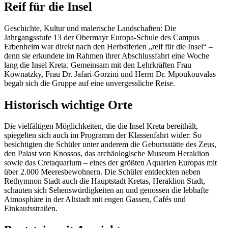
Reif für die Insel
Geschichte, Kultur und malerische Landschaften: Die
Jahrgangsstufe 13 der Obermayr Europa-Schule des Campus
Erbenheim war direkt nach den Herbstferien „reif für die Insel“ –
denn sie erkundete im Rahmen ihrer Abschlussfahrt eine Woche
lang die Insel Kreta. Gemeinsam mit den Lehrkräften Frau
Kownatzky, Frau Dr. Jafari-Gorzini und Herrn Dr. Mpoukouvalas
begab sich die Gruppe auf eine unvergessliche Reise.
Historisch wichtige Orte
Die vielfältigen Möglichkeiten, die die Insel Kreta bereithält,
spiegelten sich auch im Programm der Klassenfahrt wider: So
besichtigten die Schüler unter anderem die Geburtsstätte des Zeus,
den Palast von Knossos, das archäologische Museum Heraklion
sowie das Cretaquarium – eines der größten Aquarien Europas mit
über 2.000 Meeresbewohnern. Die Schüler entdeckten neben
Rethymnon Stadt auch die Hauptstadt Kretas, Heraklion Stadt,
schauten sich Sehenswürdigkeiten an und genossen die lebhafte
Atmosphäre in der Altstadt mit engen Gassen, Cafés und
Einkaufsstraßen.