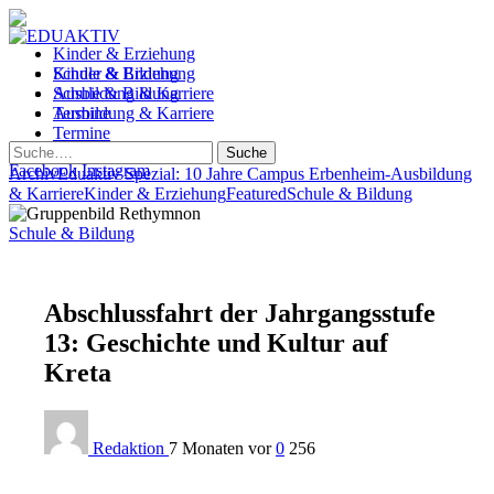
Kinder & Erziehung
Kinder & Erziehung
Schule & Bildung
Schule & Bildung
Ausbildung & Karriere
Ausbildung & Karriere
Termine
Termine
Suche
Facebook
Instagram
Archiv
Eduaktiv Spezial: 10 Jahre Campus Erbenheim
-
Ausbildung
& Karriere
Kinder & Erziehung
Featured
Schule & Bildung
Schule & Bildung
Abschlussfahrt der Jahrgangsstufe
13: Geschichte und Kultur auf
Kreta
Redaktion
7 Monaten vor
0
256