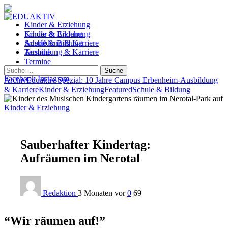
Kinder & Erziehung
Kinder & Erziehung
Schule & Bildung
Schule & Bildung
Ausbildung & Karriere
Ausbildung & Karriere
Termine
Termine
Suche
Facebook
Instagram
Archiv
Eduaktiv Spezial: 10 Jahre Campus Erbenheim
-
Ausbildung
& Karriere
Kinder & Erziehung
Featured
Schule & Bildung
Kinder & Erziehung
Sauberhafter Kindertag:
Aufräumen im Nerotal
Redaktion
3 Monaten vor
0
69
“Wir räumen auf!”