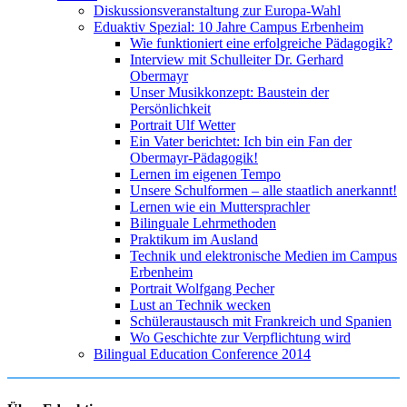
Diskussionsveranstaltung zur Europa-Wahl
Eduaktiv Spezial: 10 Jahre Campus Erbenheim
Wie funktioniert eine erfolgreiche Pädagogik?
Interview mit Schulleiter Dr. Gerhard
Obermayr
Unser Musikkonzept: Baustein der
Persönlichkeit
Portrait Ulf Wetter
Ein Vater berichtet: Ich bin ein Fan der
Obermayr-Pädagogik!
Lernen im eigenen Tempo
Unsere Schulformen – alle staatlich anerkannt!
Lernen wie ein Muttersprachler
Bilinguale Lehrmethoden
Praktikum im Ausland
Technik und elektronische Medien im Campus
Erbenheim
Portrait Wolfgang Pecher
Lust an Technik wecken
Schüleraustausch mit Frankreich und Spanien
Wo Geschichte zur Verpflichtung wird
Bilingual Education Conference 2014