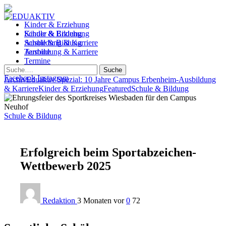
Kinder & Erziehung
Kinder & Erziehung
Schule & Bildung
Schule & Bildung
Ausbildung & Karriere
Ausbildung & Karriere
Termine
Termine
Suche
Facebook
Instagram
Archiv
Eduaktiv Spezial: 10 Jahre Campus Erbenheim
-
Ausbildung
& Karriere
Kinder & Erziehung
Featured
Schule & Bildung
Schule & Bildung
Erfolgreich beim Sportabzeichen-
Wettbewerb 2025
Redaktion
3 Monaten vor
0
72