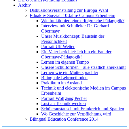
Archiv
Diskussionsveranstaltung zur Europa-Wahl
Eduaktiv Spezial: 10 Jahre Campus Erbenheim
Wie funktioniert eine erfolgreiche Pädagogik?
Interview mit Schulleiter Dr. Gerhard
Obermayr
Unser Musikkonzept: Baustein der
Persönlichkeit
Portrait Ulf Wetter
Ein Vater berichtet: Ich bin ein Fan der
Obermayr-Pädagogik!
Lernen im eigenen Tempo
Unsere Schulformen – alle staatlich anerkannt!
Lernen wie ein Muttersprachler
Bilinguale Lehrmethoden
Praktikum im Ausland
Technik und elektronische Medien im Campus
Erbenheim
Portrait Wolfgang Pecher
Lust an Technik wecken
Schüleraustausch mit Frankreich und Spanien
Wo Geschichte zur Verpflichtung wird
Bilingual Education Conference 2014