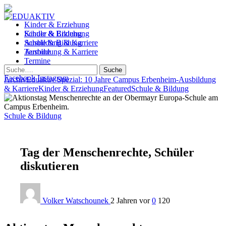
Kinder & Erziehung
Kinder & Erziehung
Schule & Bildung
Schule & Bildung
Ausbildung & Karriere
Ausbildung & Karriere
Termine
Termine
Suche
Facebook
Instagram
Archiv
Eduaktiv Spezial: 10 Jahre Campus Erbenheim
-
Ausbildung
& Karriere
Kinder & Erziehung
Featured
Schule & Bildung
Schule & Bildung
Tag der Menschenrechte, Schüler
diskutieren
Volker Watschounek
2 Jahren vor
0
120