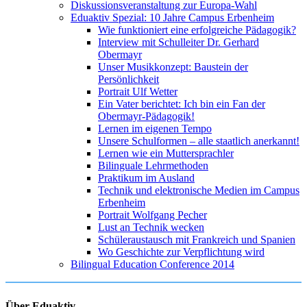
Diskussionsveranstaltung zur Europa-Wahl
Eduaktiv Spezial: 10 Jahre Campus Erbenheim
Wie funktioniert eine erfolgreiche Pädagogik?
Interview mit Schulleiter Dr. Gerhard
Obermayr
Unser Musikkonzept: Baustein der
Persönlichkeit
Portrait Ulf Wetter
Ein Vater berichtet: Ich bin ein Fan der
Obermayr-Pädagogik!
Lernen im eigenen Tempo
Unsere Schulformen – alle staatlich anerkannt!
Lernen wie ein Muttersprachler
Bilinguale Lehrmethoden
Praktikum im Ausland
Technik und elektronische Medien im Campus
Erbenheim
Portrait Wolfgang Pecher
Lust an Technik wecken
Schüleraustausch mit Frankreich und Spanien
Wo Geschichte zur Verpflichtung wird
Bilingual Education Conference 2014
Über Eduaktiv